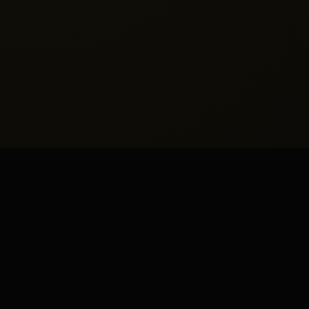
Ayrıcalıklı
Hizmet
Modelleri
Kişisel tercihlerinize tam uyum sağlayan, gizlilik
odaklı ve yüksek standartlı görüşme
seçeneklerimiz.