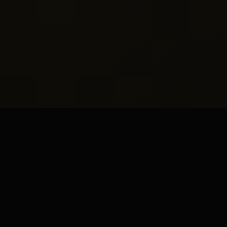
Ayrıcalıklı
Hizmet
Modelleri
Kişisel tercihlerinize tam uyum sağlayan, gizlilik
odaklı ve yüksek standartlı görüşme
seçeneklerimiz.