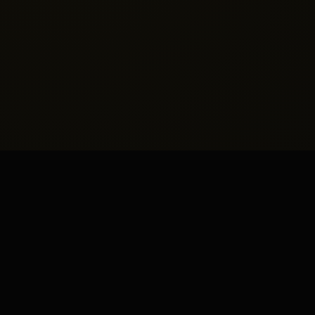
Ayrıcalıklı
Hizmet
Modelleri
Kişisel tercihlerinize tam uyum sağlayan, gizlilik
odaklı ve yüksek standartlı görüşme
seçeneklerimiz.