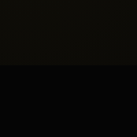
Ayrıcalıklı
Hizmet
Modelleri
Kişisel tercihlerinize tam uyum sağlayan, gizlilik
odaklı ve yüksek standartlı görüşme
seçeneklerimiz.