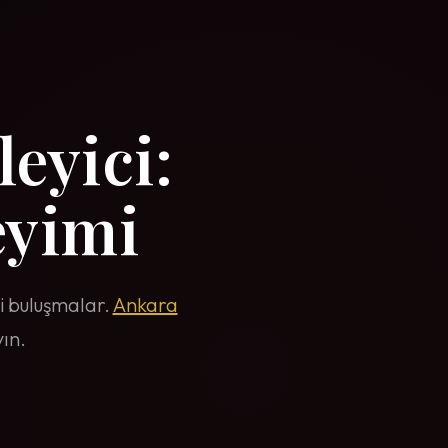
leyici:
yimi
tli buluşmalar.
Ankara
ın.