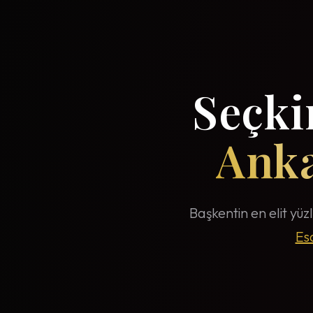
Seçkin
Anka
Başkentin en elit yüzl
Es