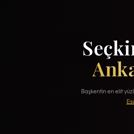
Seçkin
Anka
Başkentin en elit yüzl
Es