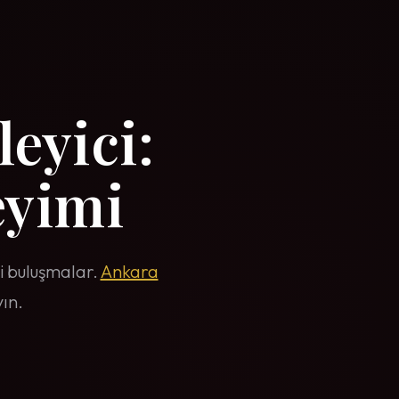
leyici:
yimi
tli buluşmalar.
Ankara
ın.