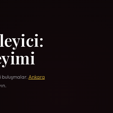
leyici:
yimi
tli buluşmalar.
Ankara
ın.