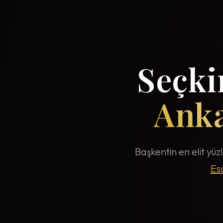
Seçkin
Anka
Başkentin en elit yüzl
Es