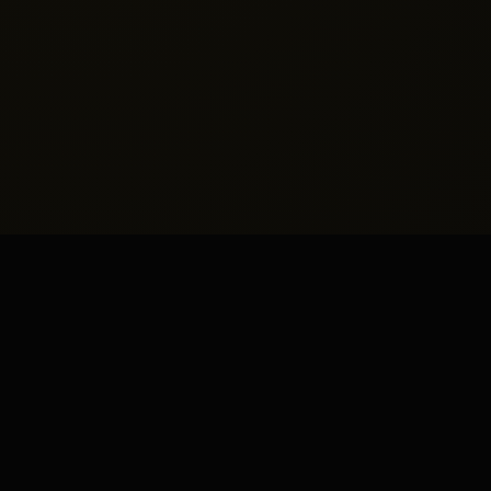
Ayrıcalıklı
Hizmet
Modelleri
Kişisel tercihlerinize tam uyum sağlayan, gizlilik
odaklı ve yüksek standartlı görüşme
seçeneklerimiz.